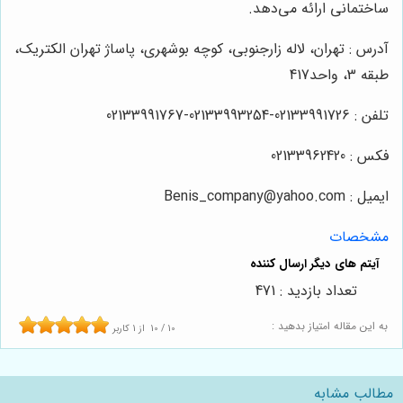
ساختمانی ارائه می‌دهد.
آدرس : تهران، لاله زارجنوبی، کوچه بوشهری، پاساژ تهران الکتریک،
طبقه 3، واحد417
تلفن : 02133991726-02133993254-02133991767
فکس : 02133962420
ایمیل : Benis_company@yahoo.com
مشخصات
تعداد بازدید : 471
به این مقاله امتیاز بدهید :
10
/
10
از
1
کاربر
مطالب مشابه