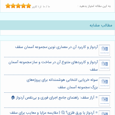
به این مقاله امتیاز بدهید :
10
/
10
از
1
کاربر
مطالب مشابه
آردواز و کاربرد آن در معماری نوین:مجموعه آسمان سقف
آردواز و کاربردهای متنوع آن در ساخت و ساز:مجموعه آسمان
سقف
سوله خرپایی انتخابی هوشمندانه برای پروژه‌های
بزرگ:مجموعه آسمان سقف
⭐️ آراز سقف: راهنمای جامع اجرای فوری و بی‌نقص آردواز 🏠
⭐️ آردواز یا ورق فلزی؟ 🤔 | مقایسه مزایا و معایب برای سقف