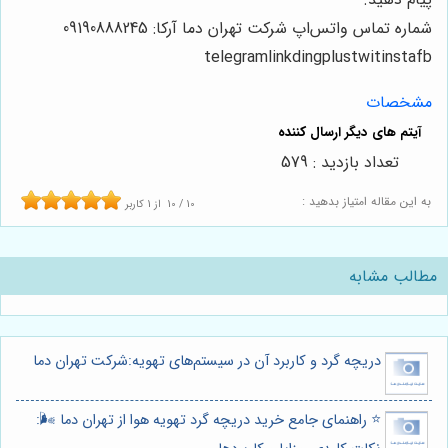
شماره تماس واتس‌اپ شرکت تهران دما آرکا: 09190888245
telegramlinkdingplustwitinstafb
مشخصات
تعداد بازدید : 579
به این مقاله امتیاز بدهید :
10
/
10
از
1
کاربر
مطالب مشابه
دریچه گرد و کاربرد آن در سیستم‌های تهویه:شرکت تهران دما
⭐️ راهنمای جامع خرید دریچه گرد تهویه هوا از تهران دما 🌬️: