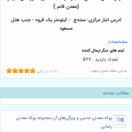
(معدن قائم )
آدرس انبار مرکزی: سنندج - کیلومتر یک قروه - جنب هتل
مسعود
مشخصات
تعداد بازدید : 567
به این مقاله امتیاز بدهید :
10
/
10
از
1
کاربر
مطالب مشابه
پوکه معدنی عدسی و ویژگی‌های آن:مجموعه پوکه معدنی
رضایی