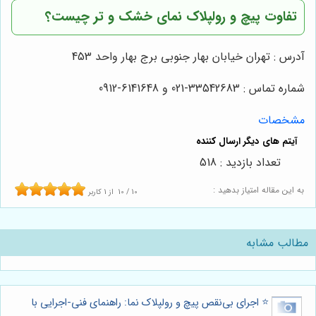
تفاوت پیچ و رولپلاک نمای خشک و تر چیست؟
آدرس : تهران خیابان بهار جنوبی برج بهار واحد 453
شماره تماس : 33542683-021 و 6141648-0912
مشخصات
تعداد بازدید : 518
به این مقاله امتیاز بدهید :
10
/
10
از
1
کاربر
مطالب مشابه
⭐️ اجرای بی‌نقص پیچ و رولپلاک نما: راهنمای فنی-اجرایی با