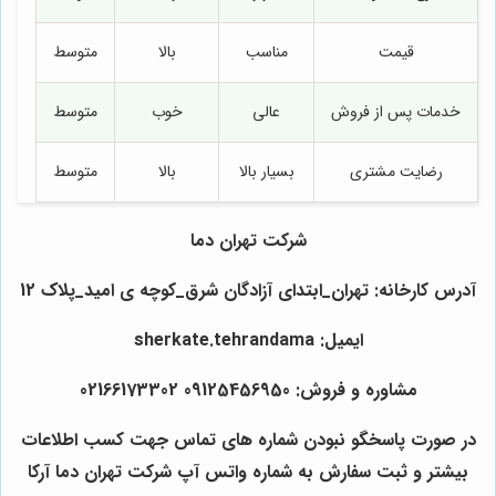
قیمت
مناسب
بالا
متوسط
خدمات پس از فروش
عالی
خوب
متوسط
رضایت مشتری
بسیار بالا
بالا
متوسط
شرکت تهران دما
آدرس کارخانه: تهران_ابتدای آزادگان شرق_کوچه ی امید_پلاک 12
ایمیل: sherkate.tehrandama
مشاوره و فروش: 09125456950 02166173302
در صورت پاسخگو نبودن شماره های تماس جهت کسب اطلاعات
بیشتر و ثبت سفارش به شماره واتس آپ شرکت تهران دما آرکا